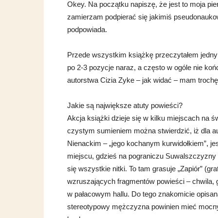
Okey. Na początku napiszę, że jest to moja pi
zamierzam podpierać się jakimiś pseudonaukow
podpowiada.
Przede wszystkim książkę przeczytałem jednym
po 2-3 pozycje naraz, a często w ogóle nie końc
autorstwa Cizia Zyke – jak widać – mam troch
Jakie są największe atuty powieści?
Akcja książki dzieje się w kilku miejscach na św
czystym sumieniem można stwierdzić, iż dla a
Nienackim – „jego kochanym kurwidołkiem”, je
miejscu, gdzieś na pograniczu Suwalszczyzny i
się wszystkie nitki. To tam grasuje „Zapiór” (grat
wzruszających fragmentów powieści – chwila, 
w pałacowym hallu. Do tego znakomicie opisan
stereotypowy mężczyzna powinien mieć mocny łeb 