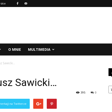
rskie
O MNIE
MULTIMEDIA
sz Sawicki…
usz Sawicki…
A
395
0
ierkaj) na Twitterze