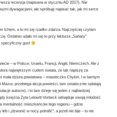
erwsza recenzja (napisana w styczniu AD 2017). Nie
ymi dywagacjami, ale spróbuję napisać tak, jak mi serce
 tchem, a to mi się rzadko zdarza. Najczęściej czytam
zę. Ostatnio udało mi się to przy lekturze „Sahary”
ę specyficzny gust
iecie – w Polsce, Izraelu, Francji, Anglii, Niemczech. Ale z
utora największym cudem świata, że tak napiszę za
st mała dziura powiatowa – miasteczko Chyloń. I w tamtym
 Mazur, przebiega akcja powieści, tam ostatecznie splatają
ulacje autorze), i to tam dzieje się jeden z najbardziej
gdy księżna Zyta Letowtt-Vorbeck odnajduje swoją młodość
a mentalność mieszkańców tego regionu – gdzie
i „dzwonić w nocy potrafić”, a jeżeli nie bije – to nie