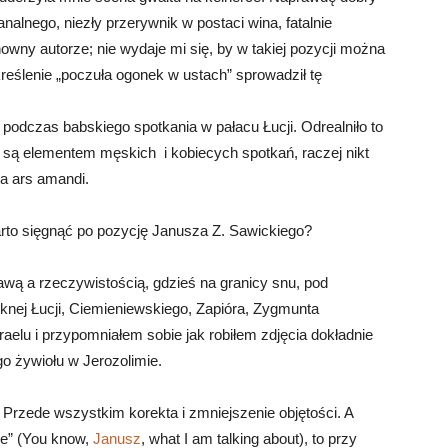
alnego, niezły przerywnik w postaci wina, fatalnie
wny autorze; nie wydaje mi się, by w takiej pozycji można
kreślenie „poczuła ogonek w ustach” sprowadził tę
 podczas babskiego spotkania w pałacu Łucji. Odrealniło to
 są elementem męskich i kobiecych spotkań, raczej nikt
ja ars amandi.
rto sięgnąć po pozycję Janusza Z. Sawickiego?
jawą a rzeczywistością, gdzieś na granicy snu, pod
knej Łucji, Ciemieniewskiego, Zapióra, Zygmunta
elu i przypomniałem sobie jak robiłem zdjęcia dokładnie
o żywiołu w Jerozolimie.
 Przede wszystkim korekta i zmniejszenie objętości. A
ie” (You know,
Janusz
, what I am talking about), to przy