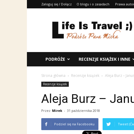
Zaloguj się / Dołącz
O blogu i o zasadach
Prawa auto
Life
Is
Travel
;)
PODRÓŻE
RECENZJE KSIĄŻEK I INNE
Strona główna
Recenzje książek
Aleja Burz – Janu
Recenzje książek
Aleja Burz – Jan
Przez
Mirek
-
31 października 2018
Podziel się na Facebooku
Tweet (Ćw