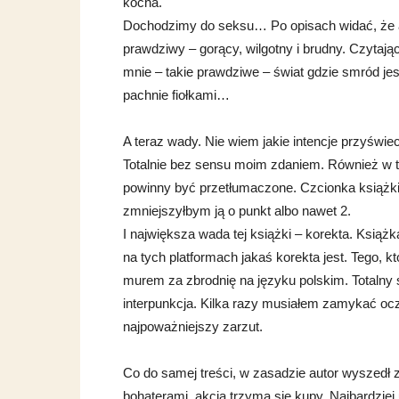
kocha.
Dochodzimy do seksu… Po opisach widać, że aut
prawdziwy – gorący, wilgotny i brudny. Czytają
mnie – takie prawdziwe – świat gdzie smród je
pachnie fiołkami…
A teraz wady. Nie wiem jakie intencje przyświe
Totalnie bez sensu moim zdaniem. Również w t
powinny być przetłumaczone. Czcionka książki,
zmniejszyłbym ją o punkt albo nawet 2.
I największa wada tej książki – korekta. Książk
na tych platformach jakaś korekta jest. Tego,
murem za zbrodnię na języku polskim. Totalny s
interpunkcja. Kilka razy musiałem zamykać ocz
najpoważniejszy zarzut.
Co do samej treści, w zasadzie autor wyszed
bohaterami, akcja trzyma się kupy. Najbardzie