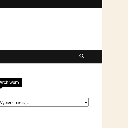
Archiwum
rchiwum