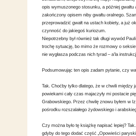
opis wymuszonego stosunku, a później gwałtu an
zakończony opisem niby gwałtu oralnego. Szano
przeprowadzić gwałt na ustach kobiety, a już o
czynność do jakiegoś kuriozum.
Niepotrzebny był również tak długi wywód Pauli
trochę sytuację, bo mimo że rozmowy o seksie
nie wygłasza podczas nich tyrad – a’la instrukc
Podsumowując ten opis zadam pytanie, czy wa
Tak. Choćby tylko dlatego, że w chwili między 
powiekami cały czas majaczyły mi postacie pię
Grabowskiego. Przez chwilę znowu byłem w Izra
pośrodku rozszalałego żydowskiego i arabskieg
Czy można było tę książkę napisać lepiej? Tak.
gdyby do tego dodać część „Opowieści parysk