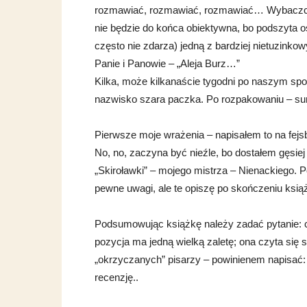
rozmawiać, rozmawiać, rozmawiać… Wybaczcie
nie będzie do końca obiektywna, bo podszyta o
często nie zdarza) jedną z bardziej nietuzink
Panie i Panowie – „Aleja Burz…”
Kilka, może kilkanaście tygodni po naszym sp
nazwisko szara paczka. Po rozpakowaniu – sur
Pierwsze moje wrażenia – napisałem to na fejs
No, no, zaczyna być nieźle, bo dostałem gęsie
„Skiroławki” – mojego mistrza – Nienackiego. P
pewne uwagi, ale te opiszę po skończeniu ksią
Podsumowując książkę należy zadać pytanie: c
pozycja ma jedną wielką zaletę; ona czyta się 
„okrzyczanych” pisarzy – powinienem napisać: 
recenzję..