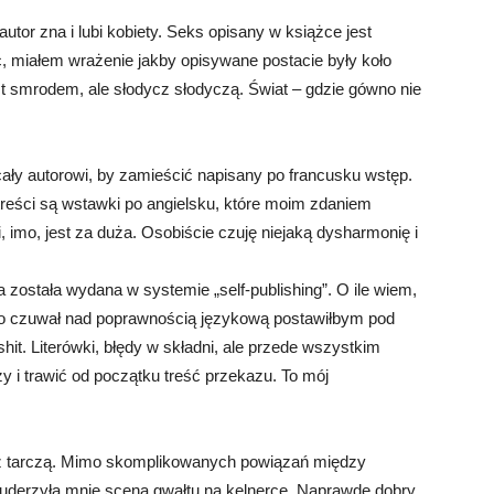
or zna i lubi kobiety. Seks opisany w książce jest
c, miałem wrażenie jakby opisywane postacie były koło
st smrodem, ale słodycz słodyczą. Świat – gdzie gówno nie
cały autorowi, by zamieścić napisany po francusku wstęp.
reści są wstawki po angielsku, które moim zdaniem
 imo, jest za duża. Osobiście czuję niejaką dysharmonię i
a została wydana w systemie „self-publishing”. O ile wiem,
 kto czuwał nad poprawnością językową postawiłbym pod
hit. Literówki, błędy w składni, ale przede wszystkim
y i trawić od początku treść przekazu. To mój
ł z tarczą. Mimo skomplikowanych powiązań między
j uderzyła mnie scena gwałtu na kelnerce. Naprawdę dobry