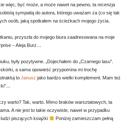
 więc, być może, a może nawet na pewno, ta recenzja
sobistą sympatią do autora, którego uważam za (co się tak
owych osób, jaką spotkałem na ścieżkach mojego życia.
otkaniu, przyszła do mojego biura zaadresowana na moje
prise – Aleja Burz…
buku, były pozytywne. „
Dojechałem do „Czarnego lasu”.
j skórki, a sama opowieść przypomina mi trochę
otraktuj to
Janusz
jako bardzo wielki komplement. Mam też
żki
”…
zy warto? Tak, warto. Mimo braków warsztatowych, ta
sama. A nie jest to takie oczywiste, nawet w przypadku
ludzi piszących książki
Poniżej zamieszczam pełną