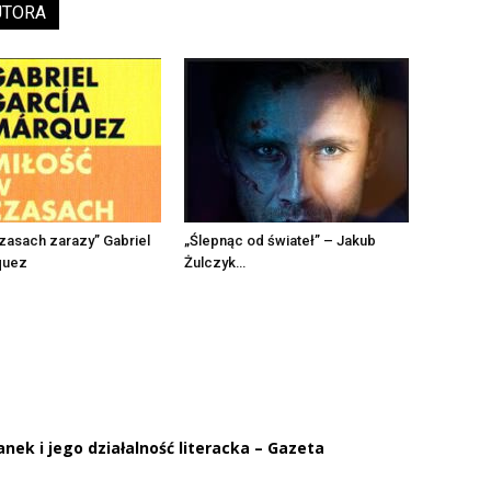
UTORA
zasach zarazy” Gabriel
„Ślepnąc od świateł” – Jakub
quez
Żulczyk…
ek i jego działalność literacka – Gazeta