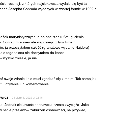
ście recenzji, z których najciekawsza wydaje się być ta
iadań Josepha Conrada wydanych w zwartej formie w 1902 r.
siążek marynistycznych, a po obejrzeniu Smugi cienia
. Conrad miał niewiele wspólnego z tym filmem.
ie, ja przeczytałem całość (granatowe wydanie Najdera)
ale tego tekstu nie doczytałem do końca.
szystko zniesie, ja nie.
eć swoje zdanie i nie musi zgadzać się z moim. Tak samo jak
tu, czytania lub komentowania.
ewicz
28 sierpnia 2019 at 22:46
ma. Jednak ciekawość poznawcza często zwycięża. Jako
w necie przejawów zaburzeń osobowości, na przykład,