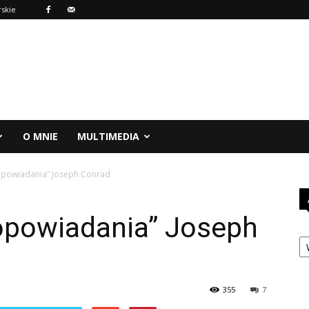
rskie
O MNIE
MULTIMEDIA
 opowiadania” Joseph Conrad
 opowiadania” Joseph
A
355
7