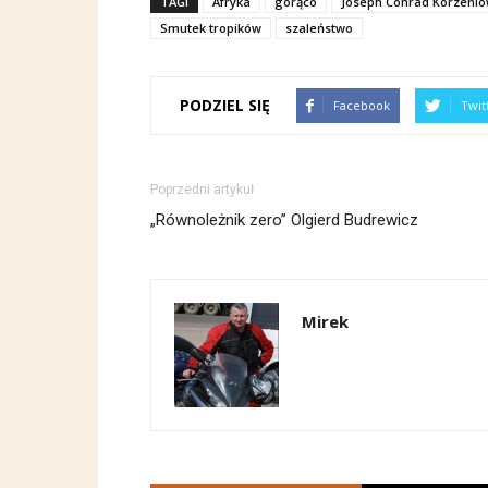
TAGI
Afryka
gorąco
Joseph Conrad Korzenio
Smutek tropików
szaleństwo
PODZIEL SIĘ
Facebook
Twit
Poprzedni artykuł
„Równoleżnik zero” Olgierd Budrewicz
Mirek