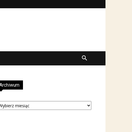
Archiwum
rchiwum