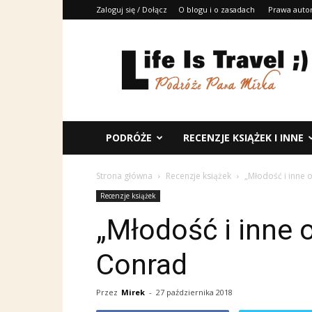
Zaloguj się / Dołącz
O blogu i o zasadach
Prawa auto
Life
Is
Travel
;)
PODRÓŻE
RECENZJE KSIĄŻEK I INNE
Strona główna
Recenzje książek
„Młodość i inne
Recenzje książek
„Młodość i inne
Conrad
Przez
Mirek
-
27 października 2018