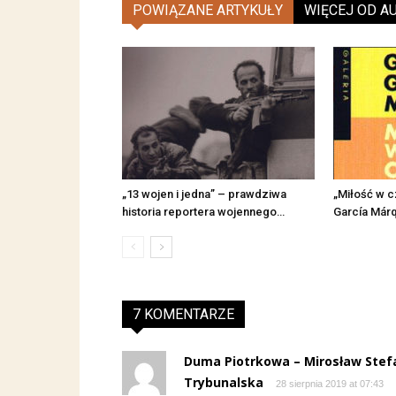
POWIĄZANE ARTYKUŁY
WIĘCEJ OD A
„13 wojen i jedna” – prawdziwa
„Miłość w c
historia reportera wojennego…
García Már
7 KOMENTARZE
Duma Piotrkowa – Mirosław Stefan
Trybunalska
28 sierpnia 2019 at 07:43