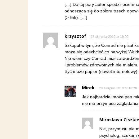
[…] Do tej pory autor spłodził osiemna
odnosząca się do zbioru trzech opow
(> link). […]
krzysztof
27 sierpnia 2019 at 19:02
Szkopuł w tym, że Conrad nie pisał k
może się odechcieć co najwyżej Wajdy
Nie wiem czy Conrad miał zatwardzen
i problemów zdrowotnych nie miałem, 
Być może papier (nawet internetowy) w
Mirek
28 sierpnia 2019 at 10:20
Jak najbardziej może pan mi
nie ma przymusu zaglądania 
Mirosława Ciszki
Nie, przymusu nie 
psycholog, szukam 