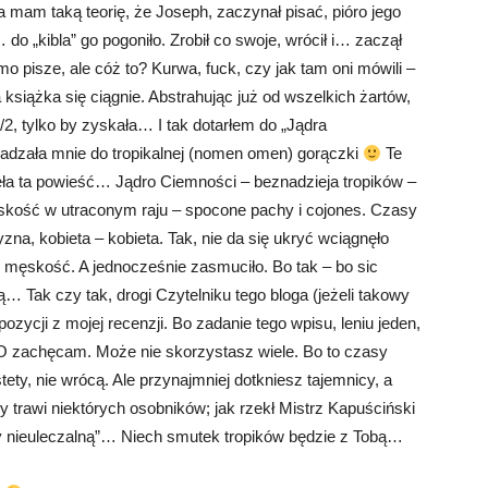
a mam taką teorię, że Joseph, zaczynał pisać, pióro jego
do „kibla” go pogoniło. Zrobił co swoje, wrócił i… zaczął
mo pisze, ale cóż to? Kurwa, fuck, czy jak tam oni mówili –
 książka się ciągnie. Abstrahując już od wszelkich żartów,
/2, tylko by zyskała… I tak dotarłem do „Jądra
wadzała mnie do tropikalnej (nomen omen) gorączki
Te
gnęła ta powieść… Jądro Ciemności – beznadzieja tropików –
ęskość w utraconym raju – spocone pachy i cojones. Czasy
a, kobieta – kobieta. Tak, nie da się ukryć wciągnęło
 męskość. A jednocześnie zasmuciło. Bo tak – bo sic
tą… Tak czy tak, drogi Czytelniku tego bloga (jeżeli takowy
 pozycji z mojej recenzji. Bo zadanie tego wpisu, leniu jeden,
ZO zachęcam. Może nie skorzystasz wiele. Bo to czasy
tety, nie wrócą. Ale przynajmniej dotkniesz tajemnicy, a
 trawi niektórych osobników; jak rzekł Mistrz Kapuściński
zy nieuleczalną”… Niech smutek tropików będzie z Tobą…