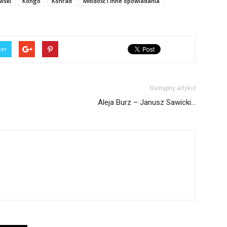
wski
Kongo
Konrad
Młodość i inne opowiadania
ter
Następny artykuł
Aleja Burz – Janusz Sawicki…