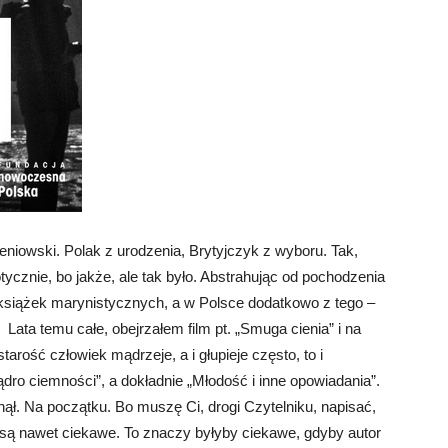
niowski. Polak z urodzenia, Brytyjczyk z wyboru. Tak,
tycznie, bo jakże, ale tak było. Abstrahując od pochodzenia
a książek marynistycznych, a w Polsce dodatkowo z tego –
Lata temu całe, obejrzałem film pt. „Smuga cienia” i na
starość człowiek mądrzeje, a i głupieje często, to i
dro ciemności”, a dokładnie „Młodość i inne opowiadania”.
ął. Na początku. Bo muszę Ci, drogi Czytelniku, napisać,
e są nawet ciekawe. To znaczy byłyby ciekawe, gdyby autor