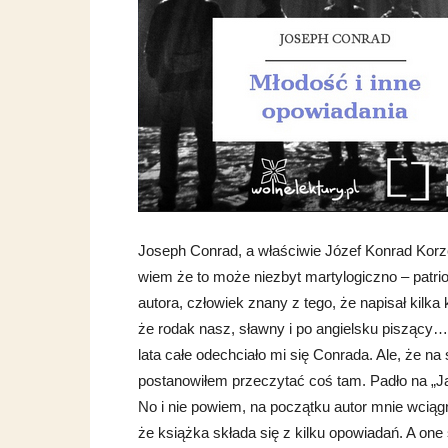
Joseph Conrad, a właściwie Józef Konrad Korze
wiem że to może niezbyt martylogiczno – patrio
autora, człowiek znany z tego, że napisał kilk
że rodak nasz, sławny i po angielsku piszący… 
lata całe odechciało mi się Conrada. Ale, że na 
postanowiłem przeczytać coś tam. Padło na „Ją
No i nie powiem, na początku autor mnie wciągn
że książka składa się z kilku opowiadań. A on