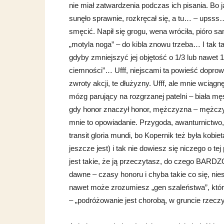
nie miał zatwardzenia podczas ich pisania. Bo j
sunęło sprawnie, rozkręcał się, a tu… – upsss… 
smęcić. Napił się grogu, wena wróciła, pióro sa
„motyla noga” – do kibla znowu trzeba… I tak ta
gdyby zmniejszyć jej objętość o 1/3 lub nawet 1
ciemności”… Ufff, niejscami ta powieść dopro
zwroty akcji, te dłużyzny. Ufff, ale mnie wcią
mózg parujący na rozgrzanej patelni – biała m
gdy honor znaczył honor, mężczyzna – mężczyzn
mnie to opowiadanie. Przygoda, awanturnictwo,
transit gloria mundi, bo Kopernik też była kobie
jeszcze jest) i tak nie dowiesz się niczego o tej
jest takie, że ją przeczytasz, do czego BARD
dawne – czasy honoru i chyba takie co się, nies
nawet może zrozumiesz „gen szaleństwa”, który
– „podróżowanie jest chorobą, w gruncie rzec