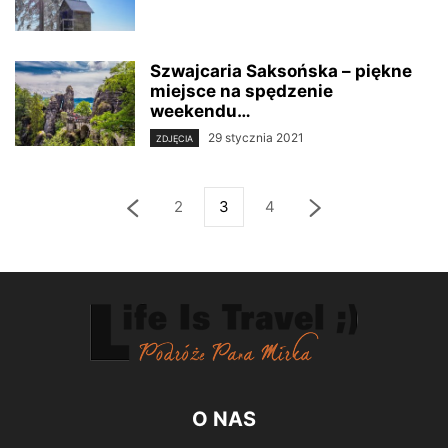
Szwajcaria Saksońska – piękne
miejsce na spędzenie
weekendu…
29 stycznia 2021
ZDJĘCIA
2
3
4
O NAS