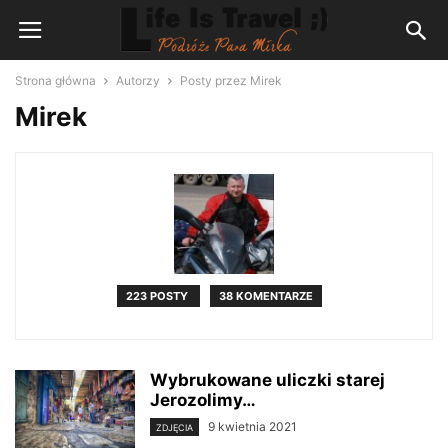
Strona główna
Autorzy
Posty przez Mirek
Mirek
223 POSTY
38 KOMENTARZE
Wybrukowane uliczki starej
Jerozolimy…
9 kwietnia 2021
ZDJĘCIA