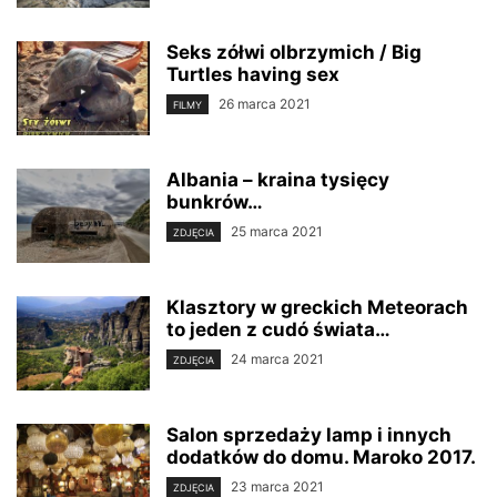
Seks zółwi olbrzymich / Big
Turtles having sex
26 marca 2021
FILMY
Albania – kraina tysięcy
bunkrów…
25 marca 2021
ZDJĘCIA
Klasztory w greckich Meteorach
to jeden z cudó świata…
24 marca 2021
ZDJĘCIA
Salon sprzedaży lamp i innych
dodatków do domu. Maroko 2017.
23 marca 2021
ZDJĘCIA