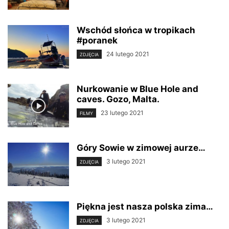
Wschód słońca w tropikach
#poranek
24 lutego 2021
ZDJĘCIA
Nurkowanie w Blue Hole and
caves. Gozo, Malta.
23 lutego 2021
FILMY
Góry Sowie w zimowej aurze…
3 lutego 2021
ZDJĘCIA
Piękna jest nasza polska zima…
3 lutego 2021
ZDJĘCIA