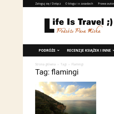
Zaloguj się / Dołącz
O blogu i o zasadach
Prawa auto
Life
Is
Travel
;)
PODRÓŻE
RECENZJE KSIĄŻEK I INNE
Strona główna
Tagi
Flamingi
Tag: flamingi