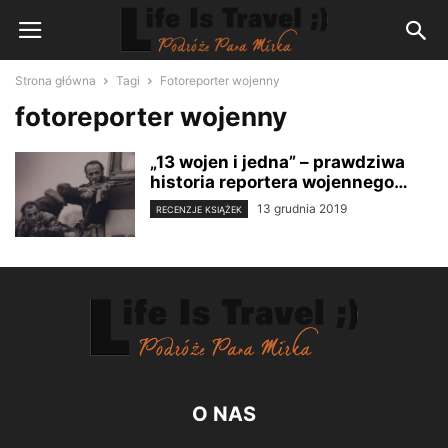
Strona główna
Tagi
Fotoreporter wojenny
fotoreporter wojenny
„13 wojen i jedna” – prawdziwa
historia reportera wojennego…
13 grudnia 2019
RECENZJE KSIĄŻEK
O NAS