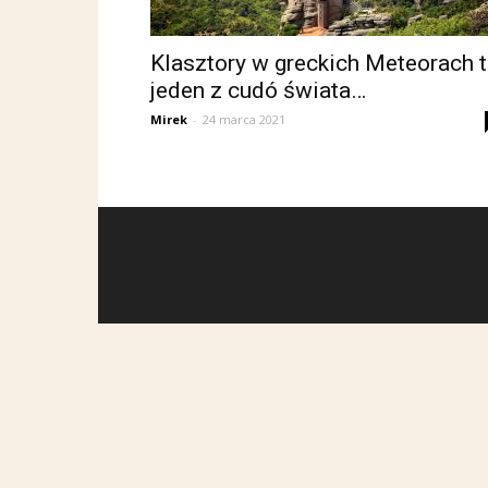
Klasztory w greckich Meteorach 
jeden z cudó świata…
Mirek
-
24 marca 2021