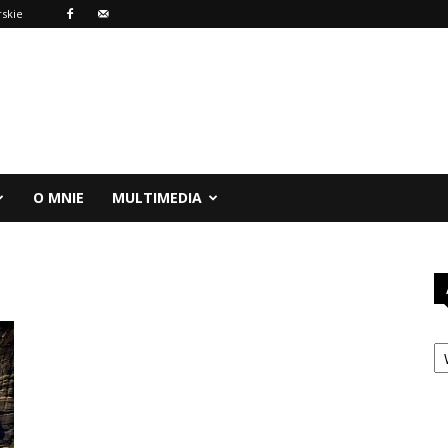
rskie
O MNIE
MULTIMEDIA
A