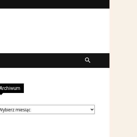
Archiwum
rchiwum