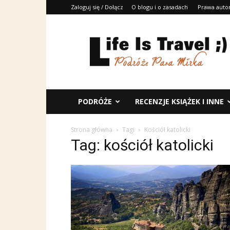
Zaloguj się / Dołącz
O blogu i o zasadach
Prawa auto
Life
Is
Travel
;)
PODRÓŻE
RECENZJE KSIĄŻEK I INNE
Strona główna
Tagi
Kościół katolicki
Tag: kościół katolicki