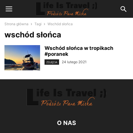
Strona główna
Tagi
Wschód słońca
wschód słońca
Wschód słońca w tropikach
#poranek
24 lutego 2021
ZDJĘCIA
O NAS