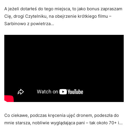
A jeżeli dotarłeś do tego miejsca, to jako bonus zapraszam
Cię, drogi Czytelniku, na obejrzenie krótkiego filmu –
Sarbinowo z powietrza…
Co ciekawe, podczas kręcenia ujęć dronem, podeszła do
mnie starsza, nobliwie wyglądająca pani – tak około 70+ i…