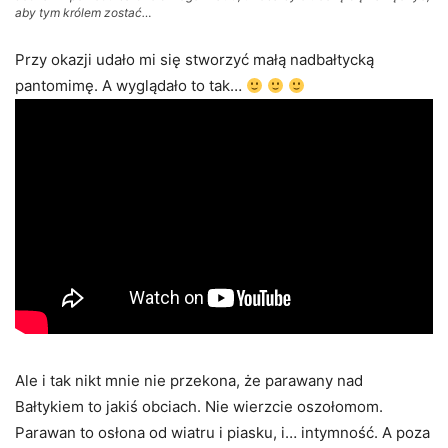
aby tym królem zostać…
Przy okazji udało mi się stworzyć małą nadbałtycką
pantomimę. A wyglądało to tak…
Ale i tak nikt mnie nie przekona, że parawany nad
Bałtykiem to jakiś obciach. Nie wierzcie oszołomom.
Parawan to osłona od wiatru i piasku, i… intymność. A poza