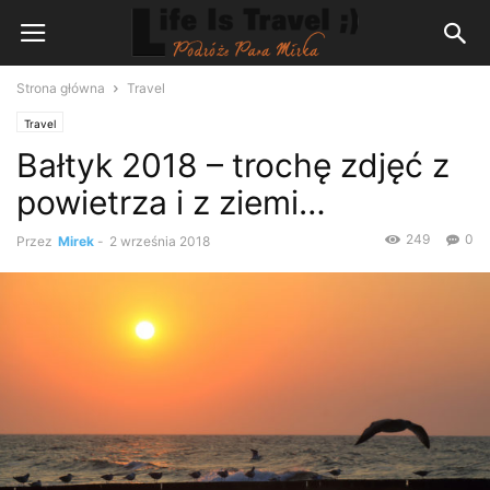
Strona główna
Travel
Travel
Bałtyk 2018 – trochę zdjęć z
powietrza i z ziemi…
249
0
Przez
Mirek
-
2 września 2018