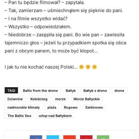
– Pan tu będzie filmował? – zapytała.
– Tak, zamierzam – uśmiechnąłem się pięknie do pani.
– I na filmie wszystko widać?
– Wszystko – odpowiedziałem.
– Niedobrze – zasępiła się pani. Bo wie pan – zawiesiła
tajemniczo głos – jeżeli tu przypadkiem spotka się obca
pani z obcym panem, to może być kłopot…
I jak tu nie kochać naszej Polski…
..
TAGI
Baltic from the drone
Bałtyk
Bałtyk z drona
drone
Dziwnów
Kołobrzeg
morze
Morze Bałtyckie
nadmorskie klimaty
plaża
Rogowo
Sarbinowo
The Baltic Sea
urlop nad Bałtykiem