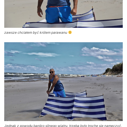
zawsze chciałem być królem parawanu
Jednak z powodu bardzo silnego wiatru, trzeba było trochę się namęczyć,