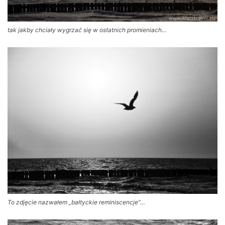
tak jakby chciały wygrzać się w ostatnich promieniach…
To zdjęcie nazwałem „bałtyckie reminiscencje”…