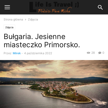
Strona główna
Zdjęcia
Zdjęcia
Bułgaria. Jesienne
miasteczko Primorsko.
28
0
Przez
Mirek
-
4 października 2022