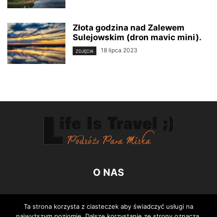
Złota godzina nad Zalewem
Sulejowskim (dron mavic mini).
18 lipca 2023
ZDJĘCIA
O NAS
PODĄŻAJ ZA NAMI
Ta strona korzysta z ciasteczek aby świadczyć usługi na
najwyższym poziomie. Dalsze korzystanie ze strony oznacza,