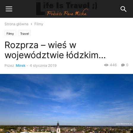
Strona główna
Filmy
Filmy
Travel
Rozprza – wieś w
województwie łódzkim…
446
0
Przez
Mirek
-
4 stycznia 2019