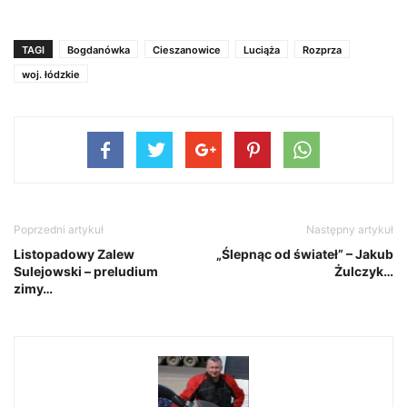
…
TAGI
Bogdanówka
Cieszanowice
Luciąża
Rozprza
woj. łódzkie
Poprzedni artykuł
Następny artykuł
Listopadowy Zalew
„Ślepnąc od świateł” – Jakub
Sulejowski – preludium
Żulczyk…
zimy…