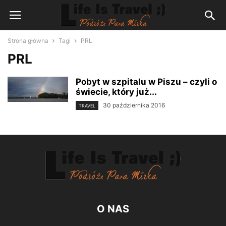
Strona główna
Tagi
PRL
PRL
Pobyt w szpitalu w Piszu – czyli o
świecie, który już...
30 października 2016
TRAVEL
O NAS