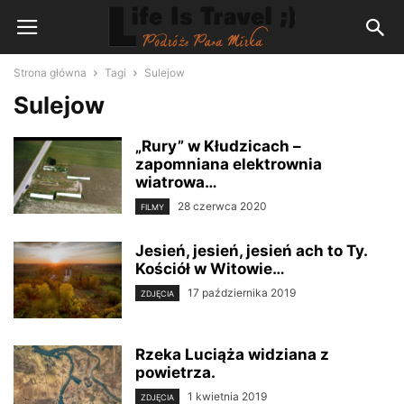
Strona główna
Tagi
Sulejow
Sulejow
„Rury” w Kłudzicach –
zapomniana elektrownia
wiatrowa…
28 czerwca 2020
FILMY
Jesień, jesień, jesień ach to Ty.
Kościół w Witowie…
17 października 2019
ZDJĘCIA
Rzeka Luciąża widziana z
powietrza.
1 kwietnia 2019
ZDJĘCIA