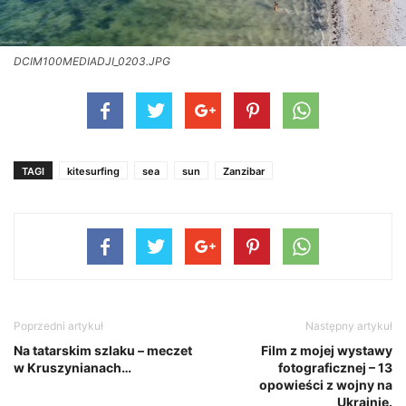
DCIM100MEDIADJI_0203.JPG
TAGI
kitesurfing
sea
sun
Zanzibar
Poprzedni artykuł
Następny artykuł
Na tatarskim szlaku – meczet
Film z mojej wystawy
w Kruszynianach…
fotograficznej – 13
opowieści z wojny na
Ukrainie.