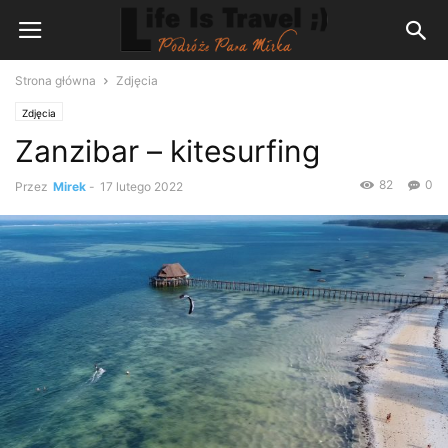
Strona główna
Zdjęcia
Zdjęcia
Zanzibar – kitesurfing
82
0
Przez
Mirek
-
17 lutego 2022