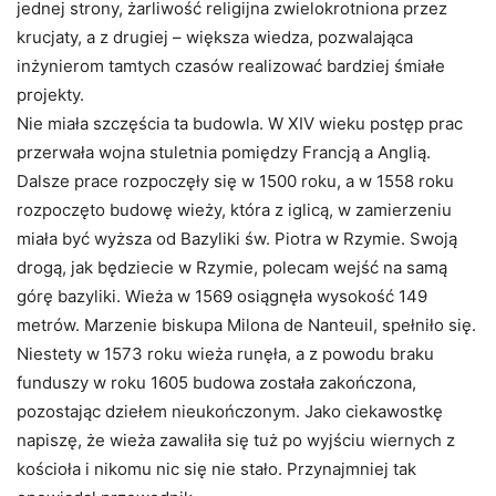
jednej strony, żarliwość religijna zwielokrotniona przez
krucjaty, a z drugiej – większa wiedza, pozwalająca
inżynierom tamtych czasów realizować bardziej śmiałe
projekty.
Nie miała szczęścia ta budowla. W XIV wieku postęp prac
przerwała wojna stuletnia pomiędzy Francją a Anglią.
Dalsze prace rozpoczęły się w 1500 roku, a w 1558 roku
rozpoczęto budowę wieży, która z iglicą, w zamierzeniu
miała być wyższa od Bazyliki św. Piotra w Rzymie. Swoją
drogą, jak będziecie w Rzymie, polecam wejść na samą
górę bazyliki. Wieża w 1569 osiągnęła wysokość 149
metrów. Marzenie biskupa
Milona de Nanteuil, spełniło się.
Niestety w 1573 roku wieża runęła, a z powodu braku
funduszy w roku 1605 budowa została zakończona,
pozostając dziełem nieukończonym. Jako ciekawostkę
napiszę, że wieża zawaliła się tuż po wyjściu wiernych z
kościoła i nikomu nic się nie stało. Przynajmniej tak