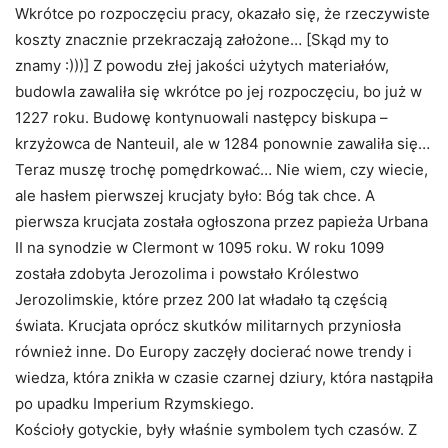
Wkrótce po rozpoczęciu pracy, okazało się, że rzeczywiste
koszty znacznie przekraczają założone… [Skąd my to
znamy :)))] Z powodu złej jakości użytych materiałów,
budowla zawaliła się wkrótce po jej rozpoczęciu, bo już w
1227 roku. Budowę kontynuowali następcy biskupa –
krzyżowca
de Nanteuil
, ale w 1284 ponownie zawaliła się…
Teraz muszę trochę pomędrkować… Nie wiem, czy wiecie,
ale hasłem pierwszej krucjaty było: Bóg tak chce. A
pierwsza krucjata została ogłoszona przez papieża Urbana
II na synodzie w Clermont w 1095 roku. W roku 1099
została zdobyta Jerozolima i powstało Królestwo
Jerozolimskie, które przez 200 lat władało tą częścią
świata. Krucjata oprócz skutków militarnych przyniosła
również inne. Do Europy zaczęły docierać nowe trendy i
wiedza, która znikła w czasie czarnej dziury, która nastąpiła
po upadku Imperium Rzymskiego.
Kościoły gotyckie, były właśnie symbolem tych czasów. Z