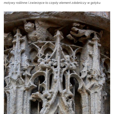
motywy roślinne i zwierzęce to częsty element zdobniczy w gotyku