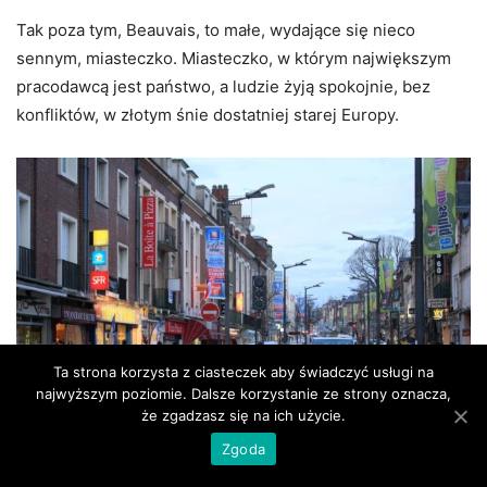
Tak poza tym, Beauvais, to małe, wydające się nieco
sennym, miasteczko. Miasteczko, w którym największym
pracodawcą jest państwo, a ludzie żyją spokojnie, bez
konfliktów, w złotym śnie dostatniej starej Europy.
Ta strona korzysta z ciasteczek aby świadczyć usługi na
najwyższym poziomie. Dalsze korzystanie ze strony oznacza,
że zgadzasz się na ich użycie.
Zgoda
centrum miasta