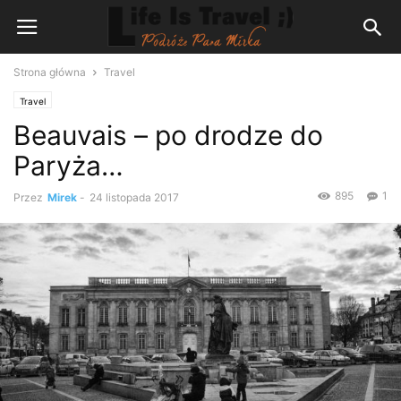
Strona główna
Travel
Travel
Beauvais – po drodze do
Paryża…
895
1
Przez
Mirek
-
24 listopada 2017