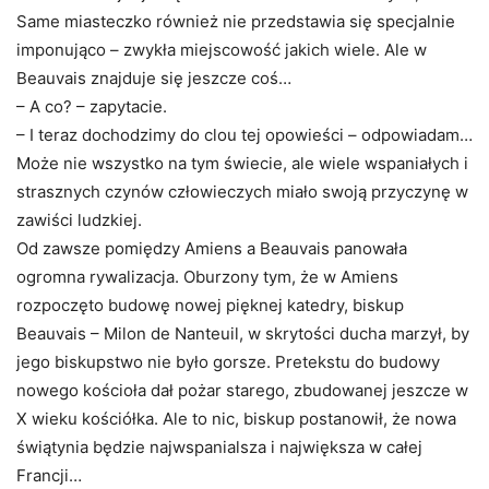
Same miasteczko również nie przedstawia się specjalnie
imponująco – zwykła miejscowość jakich wiele. Ale w
Beauvais znajduje się jeszcze coś…
– A co? – zapytacie.
– I teraz dochodzimy do clou tej opowieści – odpowiadam…
Może nie wszystko na tym świecie, ale wiele wspaniałych i
strasznych czynów człowieczych miało swoją przyczynę w
zawiści ludzkiej.
Od zawsze pomiędzy
Amiens a Beauvais
panowała
ogromna rywalizacja. Oburzony tym, że w Amiens
rozpoczęto budowę nowej pięknej katedry, biskup
Beauvais – Milon de Nanteuil, w skrytości ducha marzył, by
jego biskupstwo nie było gorsze. Pretekstu do budowy
nowego kościoła dał pożar starego, zbudowanej jeszcze w
X wieku kościółka. Ale to nic, biskup postanowił, że nowa
świątynia będzie najwspanialsza i największa w całej
Francji…